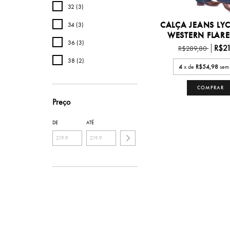
32 (3)
CALÇA JEANS LY
34 (3)
WESTERN FLARE -
36 (3)
R$21
R$289,80
38 (2)
4
x de
R$54,98
sem 
COMPRAR
Preço
DE
ATÉ