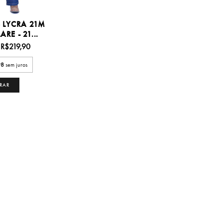
 LYCRA 21M
RE - 21...
R$219,90
98
sem juros
RAR