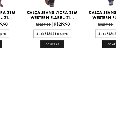
CRA 21M
CALÇA JEANS LYCRA 21M
CALCA JEANS
 21...
WESTERN FLARE - 21...
WESTERN FLA
9,90
R$219,90
R$289,80
R$289,80
juros
4
x de
R$54,98
sem juros
4
x de
R$54,
COMPRAR
COMP