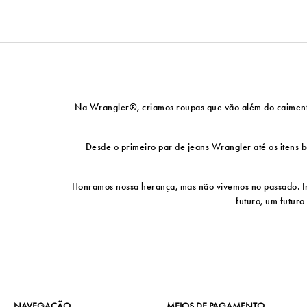
Na Wrangler®, criamos roupas que vão além do caimento p
Desde o primeiro par de jeans Wrangler até os itens bá
Honramos nossa herança, mas não vivemos no passado. Ino
futuro, um futuro
NAVEGAÇÃO
MEIOS DE PAGAMENTO