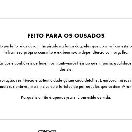
FEITO PARA OS OUSADOS
erfeito; elas duram. Inspirado na força daqueles que construíram este pa
trilham seu próprio caminho e exibem sua independência com orgulho.
sicos e confiáveis ​​de hoje, nos mantivemos fiéis ao que importa: qualidad
desiste.
vação, resiliência e autenticidade guiam cada detalhe. E embora nossas ra
 mais sustentável, mais inclusivo e fortalecido por aqueles que vestem Wra
Porque isto não é apenas jeans. É um estilo de vida.
CONTATO