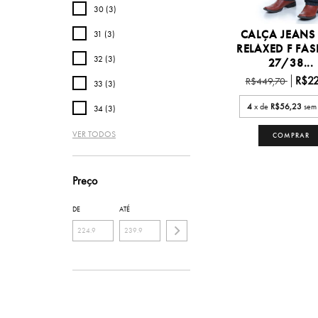
30 (3)
CALÇA JEANS
31 (3)
RELAXED F FA
32 (3)
27/38...
R$22
R$449,70
33 (3)
4
x de
R$56,23
sem 
34 (3)
VER TODOS
COMPRAR
Preço
DE
ATÉ