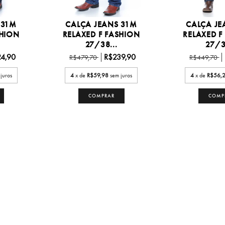
 31M
CALÇA JEANS 31M
CALÇA JE
SHION
RELAXED F FASHION
RELAXED F
27/38...
27/3
4,90
R$239,90
R$479,70
R$449,70
juros
4
x de
R$59,98
sem juros
4
x de
R$56,
COMPRAR
COMP