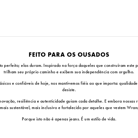
FEITO PARA OS OUSADOS
erfeito; elas duram. Inspirado na força daqueles que construíram este pa
trilham seu próprio caminho e exibem sua independência com orgulho.
sicos e confiáveis ​​de hoje, nos mantivemos fiéis ao que importa: qualidad
desiste.
vação, resiliência e autenticidade guiam cada detalhe. E embora nossas ra
 mais sustentável, mais inclusivo e fortalecido por aqueles que vestem Wra
Porque isto não é apenas jeans. É um estilo de vida.