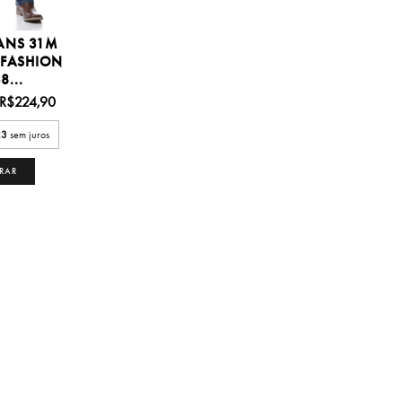
ANS 31M
 FASHION
8...
R$224,90
23
sem juros
RAR