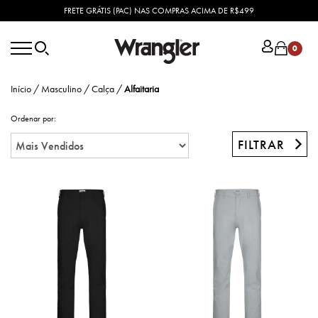
FRETE GRÁTIS (PAC) NAS COMPRAS ACIMA DE R$499
0
Início
/
Masculino
/
Calça
/
Alfaitaria
Ordenar por:
FILTRAR