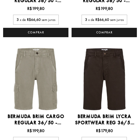
REGULAR 36/50 -
REGULAR 36/50 -
WM651...
WM651...
R$199,80
R$199,80
3
x de
R$66,60
sem juros
3
x de
R$66,60
sem juros
COMPRAR
COMPRAR
BERMUDA BRIM CARGO
BERMUDA BRIM LYCRA
REGULAR 36/50 -
SPORTWEAR REG 36/50
WM651...
-...
R$199,80
R$179,80