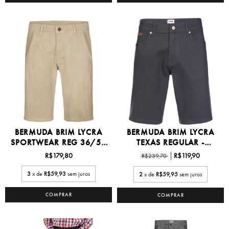
BERMUDA BRIM LYCRA
BERMUDA BRIM LYCRA
SPORTWEAR REG 36/50
TEXAS REGULAR -
-...
WM630...
R$179,80
R$119,90
R$239,70
3
x de
R$59,93
sem juros
2
x de
R$59,95
sem juros
COMPRAR
COMPRAR