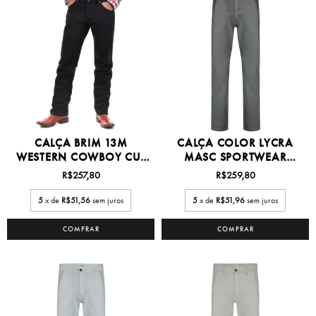
CALÇA BRIM 13M
CALÇA COLOR LYCRA
WESTERN COWBOY CUT
MASC SPORTWEAR
27/38...
36/50 -...
R$257,80
R$259,80
5
x de
R$51,56
sem juros
5
x de
R$51,96
sem juros
COMPRAR
COMPRAR