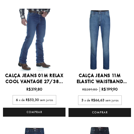
CALÇA JEANS 01M RELAX
CALÇA JEANS 11M
COOL VANTAGE 27/38...
ELASTIC WAISTBAND
27/38...
R$319,80
R$199,90
R$289,80
6
x de
R$53,30
sem juros
3
x de
R$66,63
sem juros
COMPRAR
COMPRAR