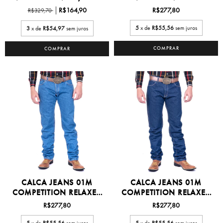
FIT...
R$164,90
R$277,80
R$329,70
5
x de
R$55,56
sem juros
3
x de
R$54,97
sem juros
COMPRAR
COMPRAR
CALCA JEANS 01M
CALCA JEANS 01M
COMPETITION RELAXED
COMPETITION RELAXED
FIT...
FIT...
R$277,80
R$277,80