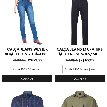
CALÇA JEANS WESTER
CALÇA JEANS LYCRA URB
SLIM FIT FEM - 18M4C8...
M TEXAS SLIM 36/50...
R$222,00
R$199,90
R$277,80
R$257,80
4
x de
R$55,50
sem juros
3
x de
R$66,63
sem juros
COMPRAR
COMPRAR