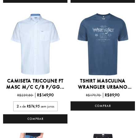
CAMISETA TRICOLINE FT
TSHIRT MASCULINA
MASC M/C C/B P/GG...
WRANGLER URBANO
P/GG -...
R$149,90
R$89,90
R$239,80
R$179,70
2
x de
R$74,95
sem juros
COMPRAR
COMPRAR