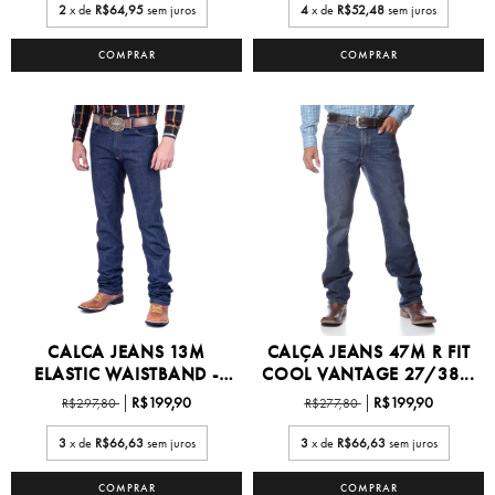
2
x de
R$64,95
sem juros
4
x de
R$52,48
sem juros
COMPRAR
COMPRAR
CALCA JEANS 13M
CALÇA JEANS 47M R FIT
ELASTIC WAISTBAND -
COOL VANTAGE 27/38...
13M6...
R$199,90
R$199,90
R$297,80
R$277,80
3
x de
R$66,63
sem juros
3
x de
R$66,63
sem juros
COMPRAR
COMPRAR