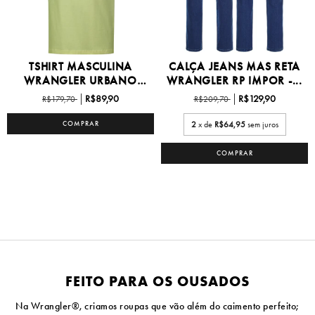
TSHIRT MASCULINA
CALÇA JEANS MAS RETA
WRANGLER URBANO
WRANGLER RP IMPOR -...
P/GG -...
R$89,90
R$129,90
R$179,70
R$209,70
COMPRAR
2
x de
R$64,95
sem juros
COMPRAR
FEITO PARA OS OUSADOS
Na Wrangler®, criamos roupas que vão além do caimento perfeito;