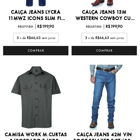
CALÇA JEANS LYCRA
CALÇA JEANS 13M
11MWZ ICONS SLIM FIT
WESTERN COWBOY CUT
-...
27/38...
R$199,90
R$199,90
R$277,80
R$257,80
3
x de
R$66,63
sem juros
3
x de
R$66,63
sem juros
COMPRAR
COMPRAR
CAMISA WORK M.CURTAS
CALÇA JEANS 42M VIN