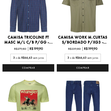
CAMISA TRICOLINE FT
CAMISA WORK M.CURTAS
MASC M/L C/B P/GG -...
S/BORDADO P/XG3 -
W...
R$199,90
R$199,90
R$279,80
R$239,80
3
x de
R$66,63
sem juros
3
x de
R$66,63
sem juros
COMPRAR
COMPRAR