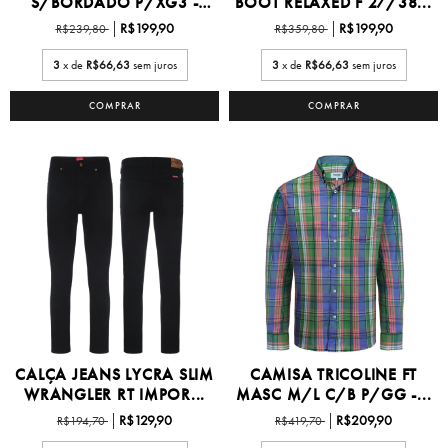
S/BORDADO P/XG3 -
BOOT RELAXED F 27/38...
W...
R$199,90
R$199,90
R$239,80
R$359,80
3
x de
R$66,63
sem juros
3
x de
R$66,63
sem juros
COMPRAR
COMPRAR
CALÇA JEANS LYCRA SLIM
CAMISA TRICOLINE FT
WRANGLER RT IMPOR...
MASC M/L C/B P/GG -...
R$129,90
R$209,90
R$194,70
R$419,70