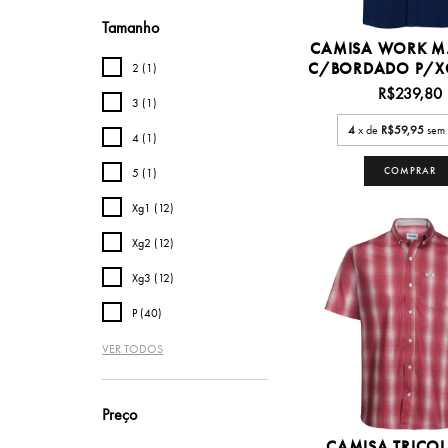
Tamanho
CAMISA WORK M
C/BORDADO P/XG3
2 (1)
R$239,80
3 (1)
4
x de
R$59,95
sem 
4 (1)
COMPRAR
5 (1)
Xg1 (12)
Xg2 (12)
Xg3 (12)
P (40)
VER TODOS
Preço
CAMISA TRICOL