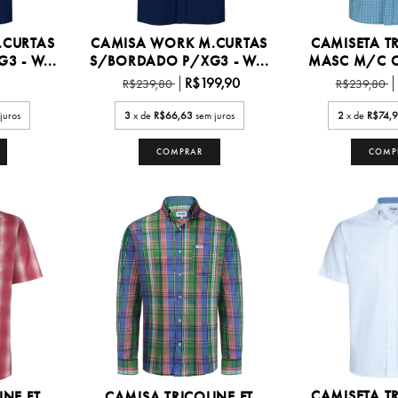
.CURTAS
CAMISA WORK M.CURTAS
CAMISETA TR
 - W...
S/BORDADO P/XG3 - W...
MASC M/C C
R$199,90
R$239,80
R$239,80
juros
3
x de
R$66,63
sem juros
2
x de
R$74,
COMPRAR
COMP
CAMISETA TR
INE FT
CAMISA TRICOLINE FT