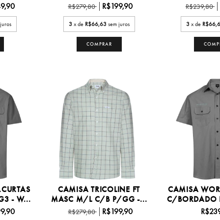
9,90
R$199,90
R$279,80
R$239,80
juros
3
x de
R$66,63
sem juros
3
x de
R$66,
COMPRAR
COMP
.CURTAS
CAMISA TRICOLINE FT
CAMISA WOR
 - W...
MASC M/L C/B P/GG -...
C/BORDADO P
9,90
R$199,90
R$23
R$279,80