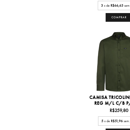
3
x de
R$66,63
sem 
COMPRAR
CAMISA TRICOLIN
REG M/L C/B P
R$259,80
5
x de
R$51,96
sem 