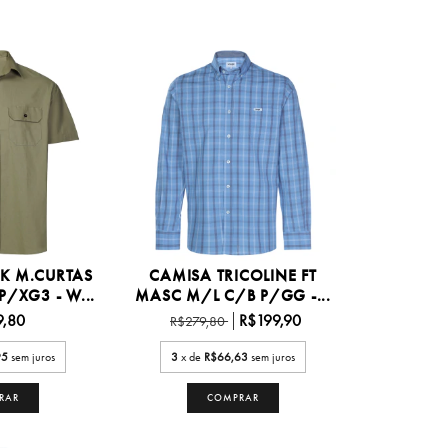
K M.CURTAS
CAMISA TRICOLINE FT
/XG3 - W...
MASC M/L C/B P/GG -...
9,80
R$199,90
R$279,80
95
sem juros
3
x de
R$66,63
sem juros
RAR
COMPRAR