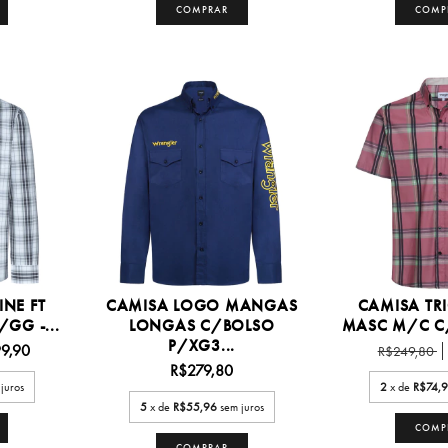
COMPRAR
COMP
INE FT
CAMISA LOGO MANGAS
CAMISA TRI
GG -...
LONGAS C/BOLSO
MASC M/C C/
P/XG3...
9,90
R$249,80
R$279,80
juros
2
x de
R$74,
5
x de
R$55,96
sem juros
COMP
COMPRAR