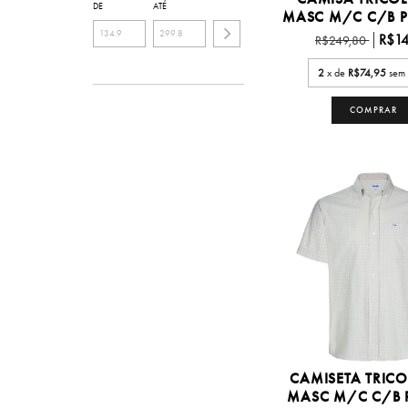
DE
ATÉ
MASC M/C C/B P/
R$14
R$249,80
2
x de
R$74,95
sem 
COMPRAR
CAMISETA TRICO
MASC M/C C/B P