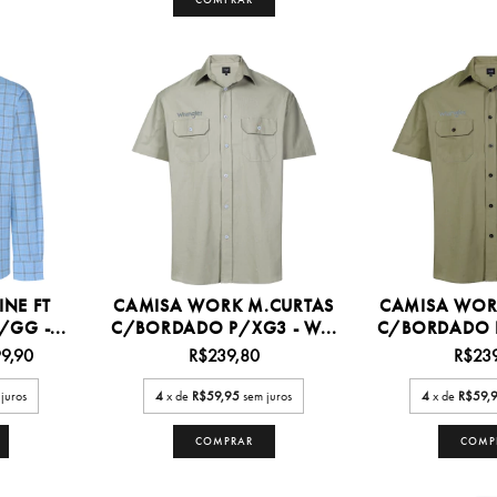
INE FT
CAMISA WORK M.CURTAS
CAMISA WOR
GG -...
C/BORDADO P/XG3 - W...
C/BORDADO P
9,90
R$239,80
R$23
juros
4
x de
R$59,95
sem juros
4
x de
R$59,
COMPRAR
COMP