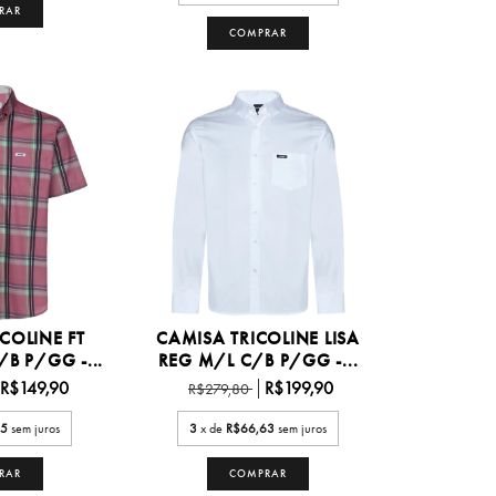
RAR
COMPRAR
COLINE FT
CAMISA TRICOLINE LISA
B P/GG -...
REG M/L C/B P/GG -...
R$149,90
R$199,90
R$279,80
95
sem juros
3
x de
R$66,63
sem juros
RAR
COMPRAR