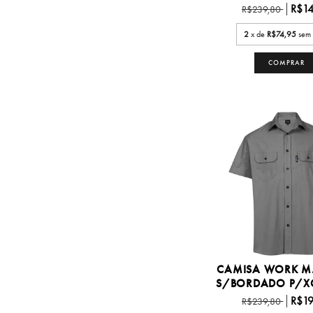
R$14
R$239,80
2
x de
R$74,95
sem 
COMPRAR
CAMISA WORK M
S/BORDADO P/XG3
R$19
R$239,80