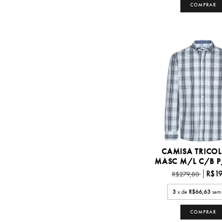
COMPRAR
CAMISA TRICOL
MASC M/L C/B P/
R$19
R$279,80
3
x de
R$66,63
sem 
COMPRAR