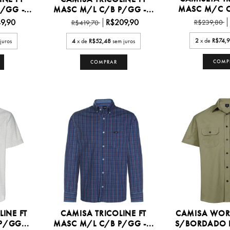
MASC M/C C
GG -...
MASC M/L C/B P/GG -...
9,90
R$209,90
R$239,80
R$419,70
2
x de
R$74,
juros
4
x de
R$52,48
sem juros
COMP
COMPRAR
LINE FT
CAMISA TRICOLINE FT
CAMISA WOR
/GG...
MASC M/L C/B P/GG -...
S/BORDADO P