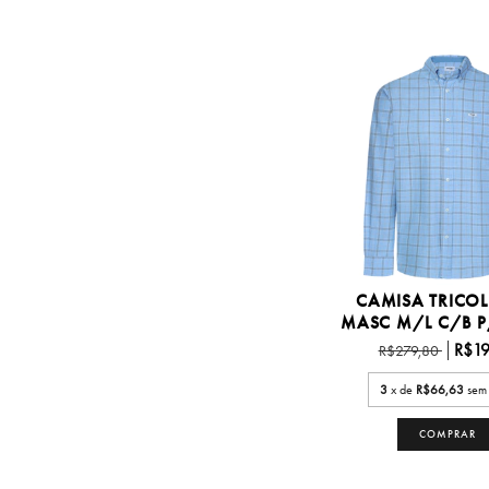
CAMISA TRICOL
MASC M/L C/B P/
R$19
R$279,80
3
x de
R$66,63
sem 
COMPRAR