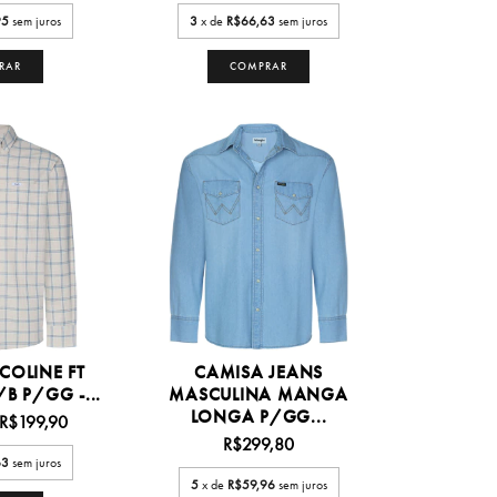
95
sem juros
3
x de
R$66,63
sem juros
RAR
COMPRAR
COLINE FT
CAMISA JEANS
B P/GG -...
MASCULINA MANGA
LONGA P/GG...
R$199,90
R$299,80
63
sem juros
5
x de
R$59,96
sem juros