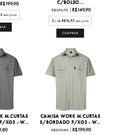
C/BOLSO...
R$199,90
R$149,90
R$374,70
63
sem juros
2
x de
R$74,95
sem juros
RAR
COMPRAR
K M.CURTAS
CAMISA WORK M.CURTAS
/XG3 - W...
S/BORDADO P/XG3 - W...
9,80
R$199,90
R$239,80