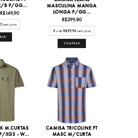
/B P/GG...
MASCULINA MANGA
LONGA P/GG...
R$149,90
R$299,80
95
sem juros
5
x de
R$59,96
sem juros
RAR
COMPRAR
K M.CURTAS
CAMISA TRICOLINE FT
/XG3 - W...
MASC M/CURTA