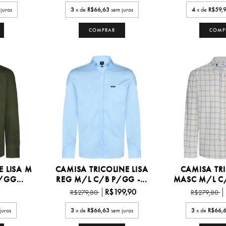
juros
3
x de
R$66,63
sem juros
4
x de
R$59,
COMPRAR
COMP
E LISA M
CAMISA TRICOLINE LISA
CAMISA TRI
/GG...
REG M/L C/B P/GG -...
MASC M/L C/
R$199,90
R$279,80
R$279,80
juros
3
x de
R$66,63
sem juros
3
x de
R$66,