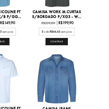
ICOLINE FT
CAMISA WORK M.CURTAS
/B P/GG...
S/BORDADO P/XG3 - W...
R$149,90
R$199,90
R$239,80
95
sem juros
3
x de
R$66,63
sem juros
RAR
COMPRAR
ICOLINE FT
CAMISA JEANS