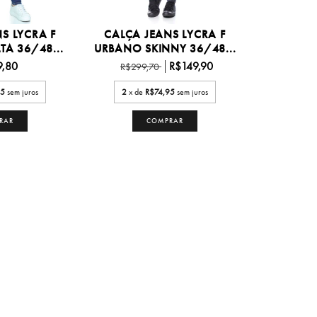
S LYCRA F
CALÇA JEANS LYCRA F
TA 36/48...
URBANO SKINNY 36/48...
9,80
R$149,90
R$299,70
45
sem juros
2
x de
R$74,95
sem juros
RAR
COMPRAR