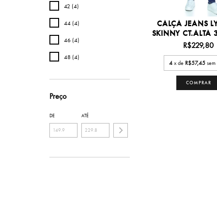
42 (4)
CALÇA JEANS L
44 (4)
SKINNY CT.ALTA 3
46 (4)
R$229,80
48 (4)
4
x de
R$57,45
sem 
COMPRAR
Preço
DE
ATÉ