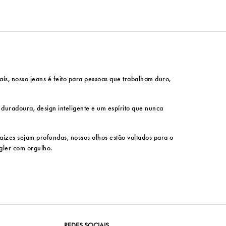
ís, nosso jeans é feito para pessoas que trabalham duro,
e duradoura, design inteligente e um espírito que nunca
ízes sejam profundas, nossos olhos estão voltados para o
ngler com orgulho.
REDES SOCIAIS