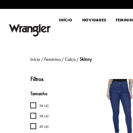
INÍCIO
NOVIDADES
FEMINI
Início
Feminino
Calça
Skinny
/
/
/
Filtros
Tamanho
36 (4)
38 (4)
40 (4)