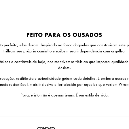
FEITO PARA OS OUSADOS
erfeito; elas duram. Inspirado na força daqueles que construíram este pa
trilham seu próprio caminho e exibem sua independência com orgulho.
sicos e confiáveis ​​de hoje, nos mantivemos fiéis ao que importa: qualidad
desiste.
vação, resiliência e autenticidade guiam cada detalhe. E embora nossas ra
 mais sustentável, mais inclusivo e fortalecido por aqueles que vestem Wra
Porque isto não é apenas jeans. É um estilo de vida.
CONTATO