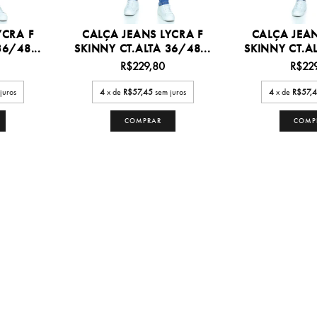
YCRA F
CALÇA JEANS LYCRA F
CALÇA JEAN
6/48...
SKINNY CT.ALTA 36/48...
SKINNY CT.AL
R$229,80
R$22
juros
4
x de
R$57,45
sem juros
4
x de
R$57,
COMPRAR
COMP