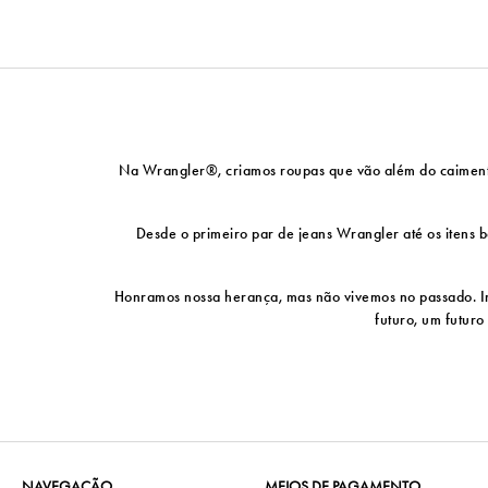
Na Wrangler®, criamos roupas que vão além do caimento p
Desde o primeiro par de jeans Wrangler até os itens bá
Honramos nossa herança, mas não vivemos no passado. Ino
futuro, um futuro
NAVEGAÇÃO
MEIOS DE PAGAMENTO