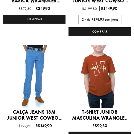
BASICA WRANGLER
JUNIOR WEST COWBOY
6/16...
08/16...
R$49,90
R$149,90
R$79,80
R$199,80
COMPRAR
2
x de
R$74,95
sem juros
COMPRAR
CALÇA JEANS 13M
T-SHIRT JUNIOR
JUNIOR WEST COWBOY
MASCULINA WRANGLER
08/16...
8/16 -...
R$149,90
R$99,80
R$199,80