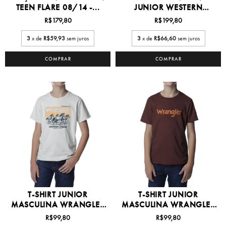
TEEN FLARE 08/14 -...
JUNIOR WESTERN
COWBOY -...
R$179,80
R$199,80
3
x de
R$59,93
sem juros
3
x de
R$66,60
sem juros
COMPRAR
COMPRAR
T-SHIRT JUNIOR
T-SHIRT JUNIOR
MASCULINA WRANGLER
MASCULINA WRANGLER
8/16 -...
8/16 -...
R$99,80
R$99,80