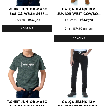
T-SHIRT JUNIOR MASC
CALÇA JEANS 13M
BASICA WRANGLER
JUNIOR WEST COWBOY
6/16...
08/16...
R$49,90
R$149,90
R$79,80
R$199,80
COMPRAR
2
x de
R$74,95
sem juros
COMPRAR
T-SHIRT JUNIOR MASC
CALÇA JEANS 13M