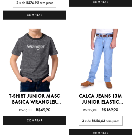
COMPRAR
2
x de
R$74,95
sem juros
COMPRAR
T-SHIRT JUNIOR MASC
CALCA JEANS 13M
BASICA WRANGLER
JUNIOR ELASTIC
6/16...
WAISTBAND...
R$49,90
R$169,90
R$79,80
R$219,80
COMPRAR
3
x de
R$56,63
sem juros
COMPRAR