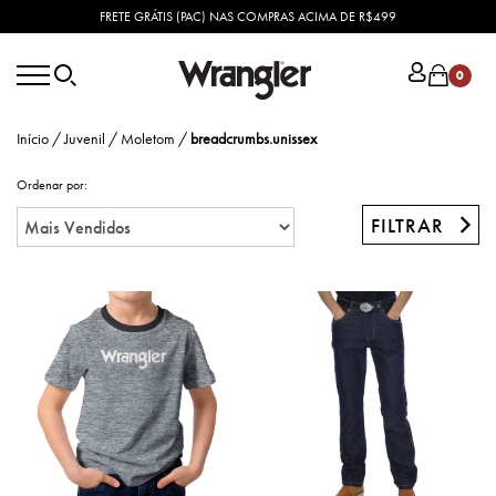
FRETE GRÁTIS (PAC) NAS COMPRAS ACIMA DE R$499
0
Início
/
Juvenil
/
Moletom
/
breadcrumbs.unissex
Ordenar por:
FILTRAR