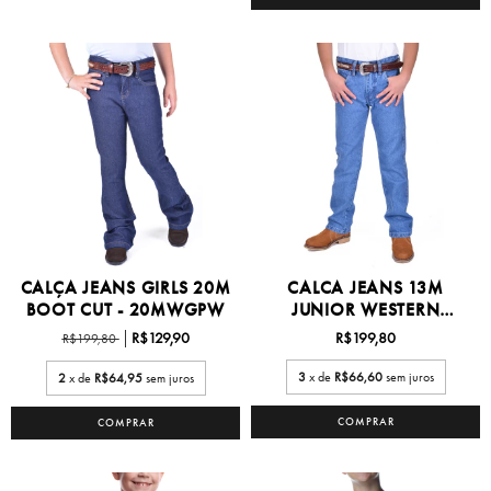
CALÇA JEANS GIRLS 20M
CALCA JEANS 13M
BOOT CUT - 20MWGPW
JUNIOR WESTERN
COWBOY -...
R$129,90
R$199,80
R$199,80
3
x de
R$66,60
sem juros
2
x de
R$64,95
sem juros
COMPRAR
COMPRAR