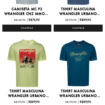
CAMISETA MC P2
TSHIRT MASCULINA
WRANGLER CNZ MMO25
WRANGLER URBANO
RED -...
P/GG -...
R$74,90
R$89,90
R$149,70
R$179,70
COMPRAR
COMPRAR
TSHIRT MASCULINA
TSHIRT MASCULINA
WRANGLER URBANO
WRANGLER URBANO
P/GG -...
P/GG -...
R$89,90
R$89,90
R$179,70
R$179,70