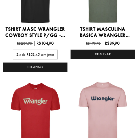
TSHIRT MASC WRANGLER
TSHIRT MASCULINA
COWBOY STYLE P/GG -...
BASICA WRANGLER
P/GG -...
R$104,90
R$89,90
R$209,70
R$179,70
2
x de
R$52,45
sem juros
COMPRAR
COMPRAR