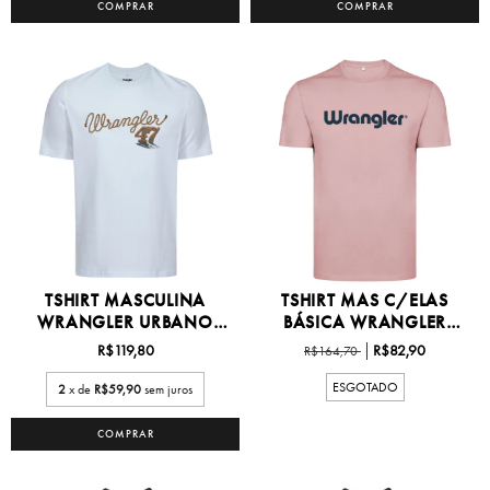
COMPRAR
COMPRAR
TSHIRT MASCULINA
TSHIRT MAS C/ELAS
WRANGLER URBANO
BÁSICA WRANGLER
P/GG -...
P/XG1...
R$119,80
R$82,90
R$164,70
ESGOTADO
2
x de
R$59,90
sem juros
COMPRAR