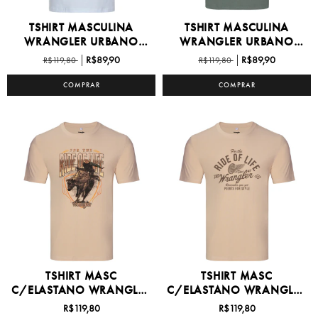
TSHIRT MASCULINA
TSHIRT MASCULINA
WRANGLER URBANO
WRANGLER URBANO
P/GG -...
P/GG -...
R$89,90
R$89,90
R$119,80
R$119,80
COMPRAR
COMPRAR
TSHIRT MASC
TSHIRT MASC
C/ELASTANO WRANGLER
C/ELASTANO WRANGLER
P/XG1 -...
P/XG1 -...
R$119,80
R$119,80