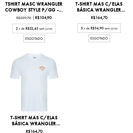
TSHIRT MASC WRANGLER
T-SHIRT MAS C/ELAS
COWBOY STYLE P/GG -...
BÁSICA WRANGLER
P/XG1...
R$104,90
R$164,70
R$209,70
3
x de
R$54,90
sem juros
2
x de
R$52,45
sem juros
ESGOTADO
ESGOTADO
T-SHIRT MAS C/ELAS
BÁSICA WRANGLER
P/XG1...
R$164,70